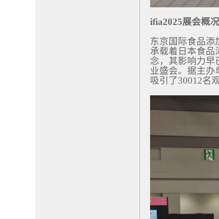
ifia2025展会概
东京国际食品添
承载着日本食品添
念，其影响力早
业盛会。据主办单
吸引了30012