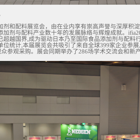
况
加剂和配料展览会，由在业内享有崇高声誉与深厚积淀
加剂与配料产业数十年的发展脉络与辉煌成就。ifia
已超越国界,成为驱动日本乃至国际食品添加剂与配料
位统计,本届展览会共吸引了来自全球399家企业参展,
名观众参观采购。展会同期举办了286场学术交流会和