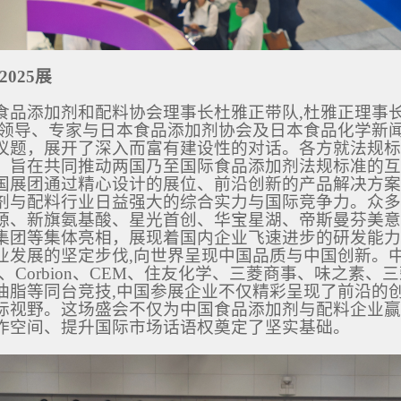
2025展
食品添加剂和配料协会理事长杜雅正带队,杜雅正理事
会领导、专家与日本食品添加剂协会及日本食品化学新
议题，展开了深入而富有建设性的对话。各方就法规标
，旨在共同推动两国乃至国际食品添加剂法规标准的互
国展团通过精心设计的展位、前沿创新的产品解决方案
剂与配料行业日益强大的综合实力与国际竞争力。众多
源、新旗氨基酸、星光首创、华宝星湖、帝斯曼芬美意
集团等集体亮相，展现着国内企业飞速进步的研发能力
业发展的坚定步伐,向世界呈现中国品质与中国创新。
INSA、Corbion、CEM、住友化学、三菱商事、味
油脂等同台竞技,中国参展企业不仅精彩呈现了前沿的
际视野。这场盛会不仅为中国食品添加剂与配料企业赢
作空间、提升国际市场话语权奠定了坚实基础。