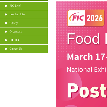
FIC Brief
Practical Info.
Gallery
Organizers
FIC Data
Contact Us