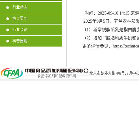
行业动态
时间：
2025-09-10 14:15
来
协会要闻
2025
年
9
月
5
日，芬兰农林部
（
1
）新增脱脂酪乳是指由脱
行业会议
（
2
）增加了脱脂均质牛奶和
科普园地
更多详情参见：
https://technic
北京市朝外大街甲6号万通中心C座1