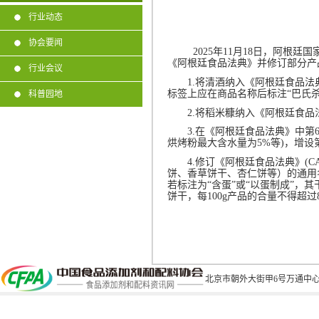
行业动态
协会要闻
2025
年
11
月
18
日，阿根廷国
《阿根廷食品法典》并修订部分产
行业会议
1.
将清酒纳入《阿根廷食品法
标签上应在商品名称后标注“巴氏杀
科普园地
2.
将稻米糠纳入《阿根廷食品
3.
在《阿根廷食品法典》中第
烘烤粉最大含水量为
5%
等
)
，增设
4.
修订《阿根廷食品法典》
(C
饼、香草饼干、杏仁饼等）的通用
若标注为“含蛋”或“以蛋制成”，
饼干，每
100g
产品的合量不得超过
北京市朝外大街甲6号万通中心C座1