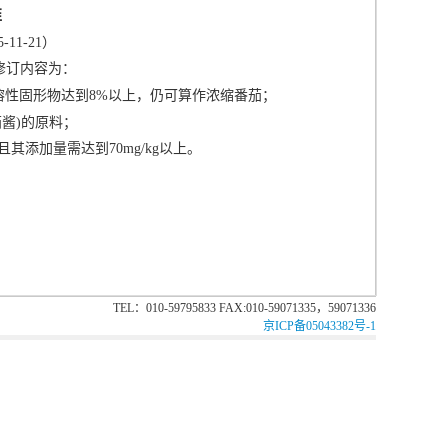
准
-11-21
）
修订内容为：
溶性固形物达到
8%
以上，仍可算作浓缩番茄；
茄酱
)
的原料；
且其添加量需达到
70mg/kg
以上。
TEL：010-59795833 FAX:010-59071335，59071336
京ICP备05043382号-1