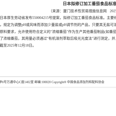
日本拟修订加工番茄食品标
（来源：厦门技术性贸易措施信息网
2025
日本厚生劳动省发布
550004215
号提案，拟修订加工番茄食品标准。主要
，规定为调整
pH
或风味而添加少量盐或
pH
调节剂的产品，只要其无盐可
原料要求，允许使用符合定义的“浓缩番茄”作为生产其他番茄制品
(
如番
了浓缩番茄，其用量必须通过“有机溶剂萃取后吸光光度法”进行测定，并
截至
2025
年
12
月
18
日。
号万通中心C座1402室 邮编:100020 Copyright® 中国食品添加剂和配料协会