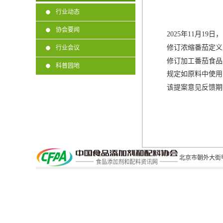
行业动态
协会要闻
2025
年
11
月
19
日，
修订浓缩番茄定义
行业会议
修订加工番茄食品
科普园地
规定如原料中使用
该提案意见反馈期
北京市朝外大街甲6