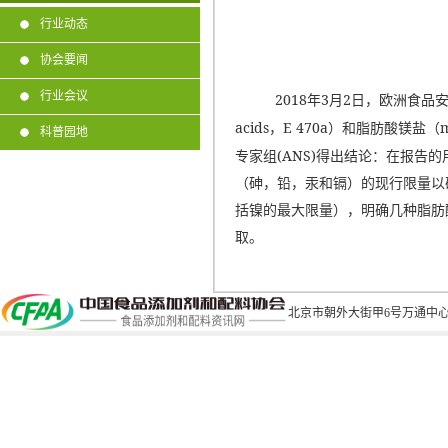
行业动态
协会要闻
行业会议
2018
3
2
年
月
日，欧洲食品
acids
E 470a
m
，
）和脂肪酸镁盐（
科普园地
(ANS)
专家组
得出结论：在报告的
（砷，铅，汞和镉）的现行限量以
括镍的最大限量），明确几种脂肪
取。
北京市朝外大街甲6号万通中心C座1