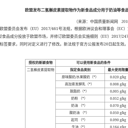
欧盟发布二氢槲皮素提取物作为新食品成分用于奶油等食
（来源：中国质量新闻网 2018
欧盟委员会发布（EU）2017/461号法规，根据欧洲议会和理事会（EC）第20
t）作为新型食品成分投放于欧盟市场，并修订欧盟委员会实施细则（EU）2017
标签要求，同时对定义进行了修改。新法规于官方公报发布20日起生效
授权的新颖食物
可以使用新食品的条件
二氢槲皮素提取物
指定食品类别
最大使用限
原味酸奶/水果酸奶（*）
0.020 g/kg
高加索发酵乳（*）
0.008 g/kg
脱脂奶（*）
0,005 g/kg
奶粉 （*）
0.052 g/kg
奶油 （*）
0.070 g/kg
酸奶油 （*）
0.050 g/kg
起司 （*）
0.090 g/kg
牛油（*）
0,164 g/kg